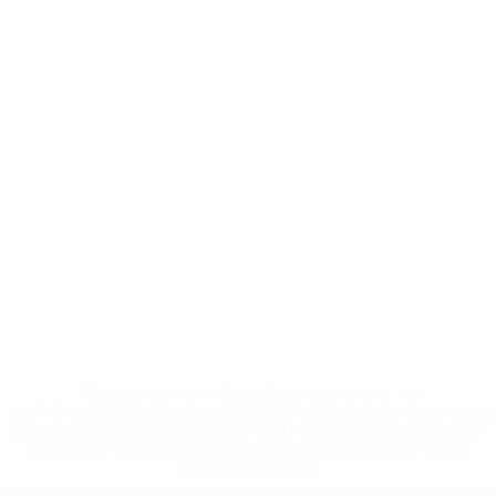
* Suspensa até indicação em contrário. <a
href='https://pt.uefa.com/insideuefa/mediaservices/medi
148df3b7106d-c8b619c60f97-1000--fifa-uefa-suspendem-
equipas-e-seleccoes-russas-de-todas-as-prov/'>Mais
informações</a>