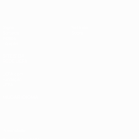
UEFA Sub-19 Feminino
Jogos
Notícias
Sorteios
Sobre
Vídeos
Equipas
SITES' DA
REDE UEFA
UEFA.com
Fundação
UEFA
MUDAR IDIOMA
Português
English
Français
Deutsch
Русский
Español
Italiano
Português
Privacidade