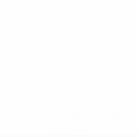
* Suspensa até indicação em contrário. <a
href='https://pt.uefa.com/insideuefa/mediaservices/medi
148df3b7106d-c8b619c60f97-1000--fifa-uefa-suspendem-
equipas-e-seleccoes-russas-de-todas-as-prov/'>Mais
informações</a>