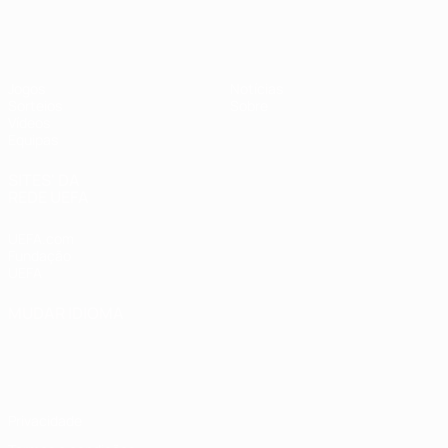
UEFA Sub-19 Feminino
Jogos
Notícias
Sorteios
Sobre
Vídeos
Equipas
SITES' DA
REDE UEFA
UEFA.com
Fundação
UEFA
MUDAR IDIOMA
Português
English
Français
Deutsch
Русский
Español
Italiano
Português
Privacidade