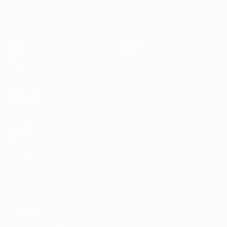
UEFA Sub-19 Feminino
Jogos
Notícias
Sorteios
Sobre
Vídeos
Equipas
SITES' DA
REDE UEFA
UEFA.com
Fundação
UEFA
MUDAR IDIOMA
Português
English
Français
Deutsch
Русский
Español
Italiano
Português
Privacidade