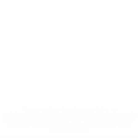
* Suspensa até indicação em contrário. <a
href='https://pt.uefa.com/insideuefa/mediaservices/medi
148df3b7106d-c8b619c60f97-1000--fifa-uefa-suspendem-
equipas-e-seleccoes-russas-de-todas-as-prov/'>Mais
informações</a>