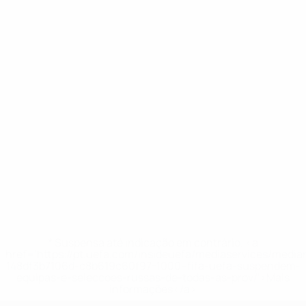
* Suspensa até indicação em contrário. <a
href='https://pt.uefa.com/insideuefa/mediaservices/medi
148df3b7106d-c8b619c60f97-1000--fifa-uefa-suspendem-
equipas-e-seleccoes-russas-de-todas-as-prov/'>Mais
informações</a>