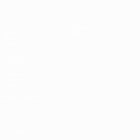
UEFA Sub-19 Feminino
Jogos
Notícias
Sorteios
Sobre
Vídeos
Equipas
SITES' DA
REDE UEFA
UEFA.com
Fundação
UEFA
MUDAR IDIOMA
Português
English
Français
Deutsch
Русский
Español
Italiano
Português
Privacidade