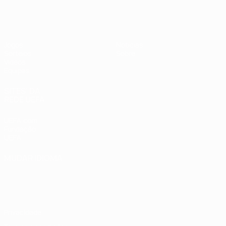
UEFA Sub-19 Feminino
Jogos
Notícias
Sorteios
Sobre
Vídeos
Equipas
SITES' DA
REDE UEFA
UEFA.com
Fundação
UEFA
MUDAR IDIOMA
Português
English
Français
Deutsch
Русский
Español
Italiano
Português
Privacidade