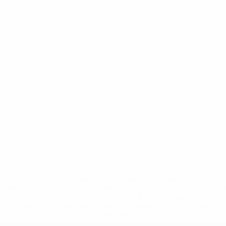
* Suspensa até indicação em contrário. <a
href='https://pt.uefa.com/insideuefa/mediaservices/medi
148df3b7106d-c8b619c60f97-1000--fifa-uefa-suspendem-
equipas-e-seleccoes-russas-de-todas-as-prov/'>Mais
informações</a>