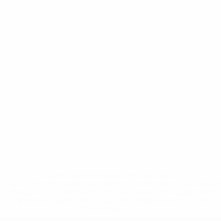
* Suspensa até indicação em contrário. <a
href='https://pt.uefa.com/insideuefa/mediaservices/medi
148df3b7106d-c8b619c60f97-1000--fifa-uefa-suspendem-
equipas-e-seleccoes-russas-de-todas-as-prov/'>Mais
informações</a>