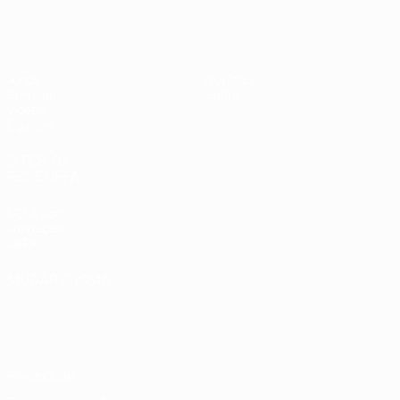
UEFA Sub-19 Feminino
Jogos
Notícias
Sorteios
Sobre
Vídeos
Equipas
SITES' DA
REDE UEFA
UEFA.com
Fundação
UEFA
MUDAR IDIOMA
Português
English
Français
Deutsch
Русский
Español
Italiano
Português
Privacidade