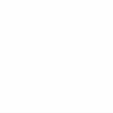
* Suspensa até indicação em contrário. <a
href='https://pt.uefa.com/insideuefa/mediaservices/medi
148df3b7106d-c8b619c60f97-1000--fifa-uefa-suspendem-
equipas-e-seleccoes-russas-de-todas-as-prov/'>Mais
informações</a>