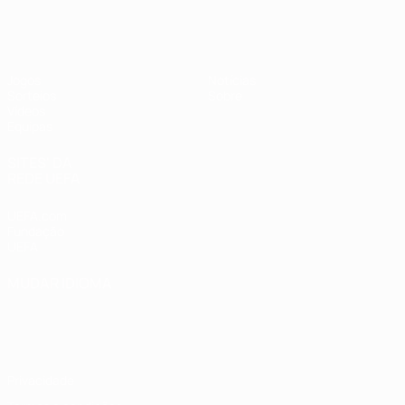
UEFA Sub-19 Feminino
Jogos
Notícias
Sorteios
Sobre
Vídeos
Equipas
SITES' DA
REDE UEFA
UEFA.com
Fundação
UEFA
MUDAR IDIOMA
Português
English
Français
Deutsch
Русский
Español
Italiano
Português
Privacidade