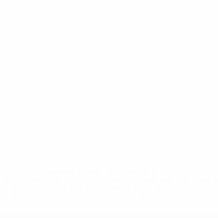
* Suspensa até indicação em contrário. <a
href='https://pt.uefa.com/insideuefa/mediaservices/medi
148df3b7106d-c8b619c60f97-1000--fifa-uefa-suspendem-
equipas-e-seleccoes-russas-de-todas-as-prov/'>Mais
informações</a>