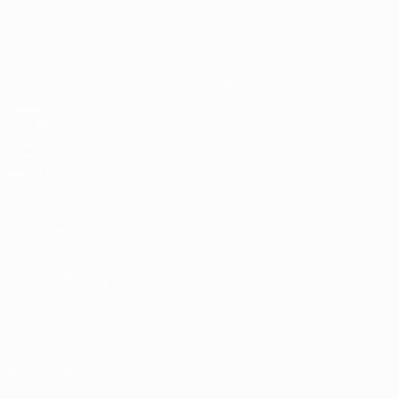
UEFA Sub-19 Feminino
Jogos
Notícias
Sorteios
Sobre
Vídeos
Equipas
SITES' DA
REDE UEFA
UEFA.com
Fundação
UEFA
MUDAR IDIOMA
Português
English
Français
Deutsch
Русский
Español
Italiano
Português
Privacidade