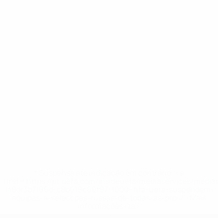
* Suspensa até indicação em contrário. <a
href='https://pt.uefa.com/insideuefa/mediaservices/medi
148df3b7106d-c8b619c60f97-1000--fifa-uefa-suspendem-
equipas-e-seleccoes-russas-de-todas-as-prov/'>Mais
informações</a>