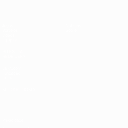
UEFA Sub-19 Feminino
Jogos
Notícias
Sorteios
Sobre
Vídeos
Equipas
SITES' DA
REDE UEFA
UEFA.com
Fundação
UEFA
MUDAR IDIOMA
Português
English
Français
Deutsch
Русский
Español
Italiano
Português
Privacidade