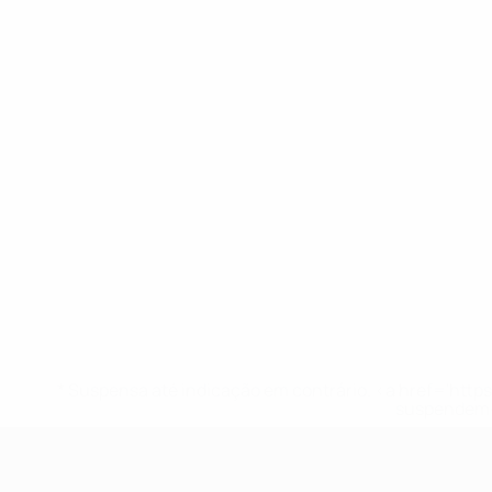
* Suspensa até indicação em contrário. <a href='ht
suspendem-
UEFA Sub-19 Feminino