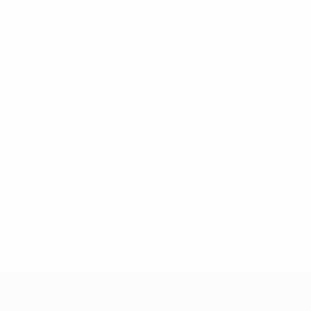
tps://pt.uefa.com/insideuefa/mediaservices/mediareleases/n
equipas-e-seleccoes-russas-de-todas-as-prov/'>Mais info