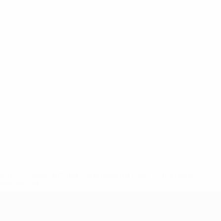
ews/0272-148df3b7106d-c8b619c60f97-1000--fifa-uefa-
rmações</a>