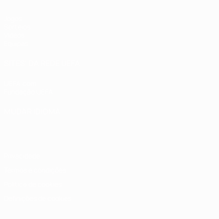
Jogos
Sorteios
Vídeos
Equipas
SITES' DA REDE UEFA
UEFA.com
Fundação UEFA
MUDAR IDIOMA
Português
English
Français
Deutsch
Русский
Español
Italia
Privacidade
Termos e condições
Política de cookies
Definições de cookies