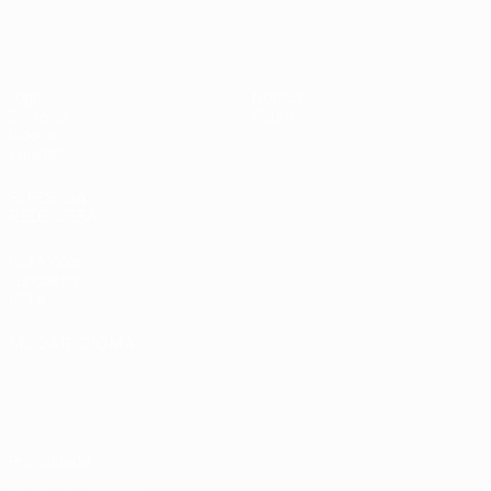
UEFA Sub-19 Feminino
Jogos
Notícias
Sorteios
Sobre
Vídeos
Equipas
SITES' DA
REDE UEFA
UEFA.com
Fundação
UEFA
MUDAR IDIOMA
Português
English
Français
Deutsch
Русский
Español
Italiano
Português
Privacidade