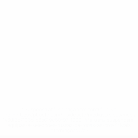
* Suspensa até indicação em contrário. <a
href='https://pt.uefa.com/insideuefa/mediaservices/medi
148df3b7106d-c8b619c60f97-1000--fifa-uefa-suspendem-
equipas-e-seleccoes-russas-de-todas-as-prov/'>Mais
informações</a>