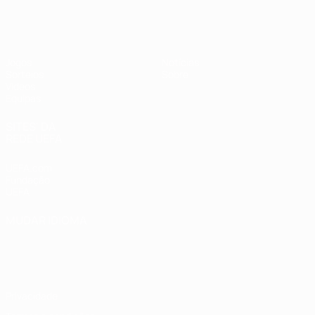
UEFA Sub-19 Feminino
Jogos
Notícias
Sorteios
Sobre
Vídeos
Equipas
SITES' DA
REDE UEFA
UEFA.com
Fundação
UEFA
MUDAR IDIOMA
Português
English
Français
Deutsch
Русский
Español
Italiano
Português
Privacidade