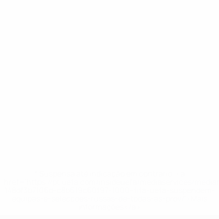
* Suspensa até indicação em contrário. <a
href='https://pt.uefa.com/insideuefa/mediaservices/medi
148df3b7106d-c8b619c60f97-1000--fifa-uefa-suspendem-
equipas-e-seleccoes-russas-de-todas-as-prov/'>Mais
informações</a>