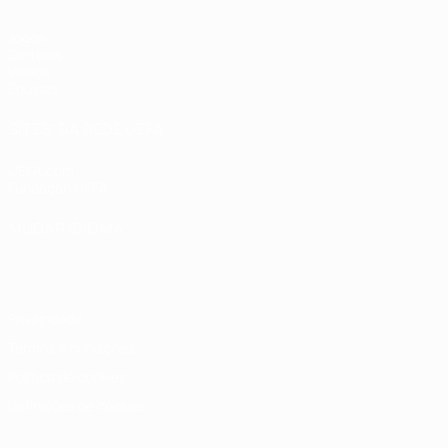
Jogos
Sorteios
Vídeos
Equipas
SITES' DA REDE UEFA
UEFA.com
Fundação UEFA
MUDAR IDIOMA
Português
English
Français
Deutsch
Русский
Español
Italia
Privacidade
Termos e condições
Política de cookies
Definições de cookies