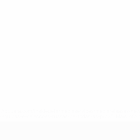
tps://pt.uefa.com/insideuefa/mediaservices/mediareleases/n
equipas-e-seleccoes-russas-de-todas-as-prov/'>Mais info