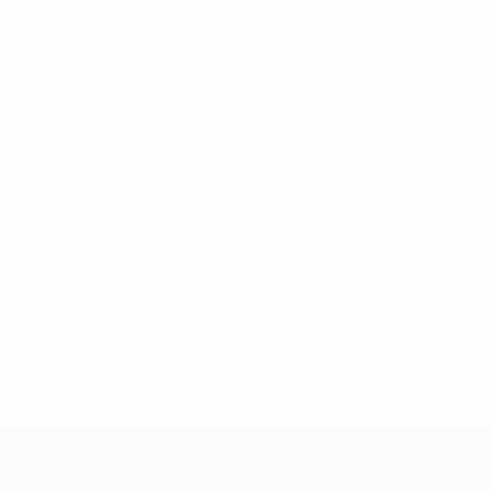
ews/0272-148df3b7106d-c8b619c60f97-1000--fifa-uefa-
rmações</a>