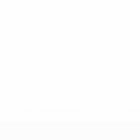
* Suspensa até indicação em contrário. <a href='ht
suspendem-
UEFA Sub-19 Feminino