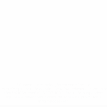
* Suspensa até indicação em contrário. <a
href='https://pt.uefa.com/insideuefa/mediaservices/medi
148df3b7106d-c8b619c60f97-1000--fifa-uefa-suspendem-
equipas-e-seleccoes-russas-de-todas-as-prov/'>Mais
informações</a>