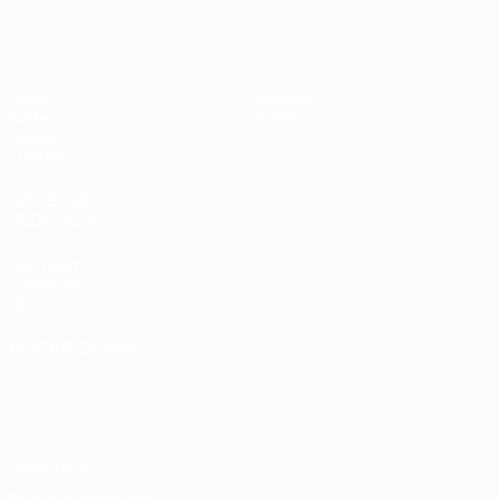
UEFA Sub-19 Feminino
Jogos
Notícias
Sorteios
Sobre
Vídeos
Equipas
SITES' DA
REDE UEFA
UEFA.com
Fundação
UEFA
MUDAR IDIOMA
Português
English
Français
Deutsch
Русский
Español
Italiano
Português
Privacidade