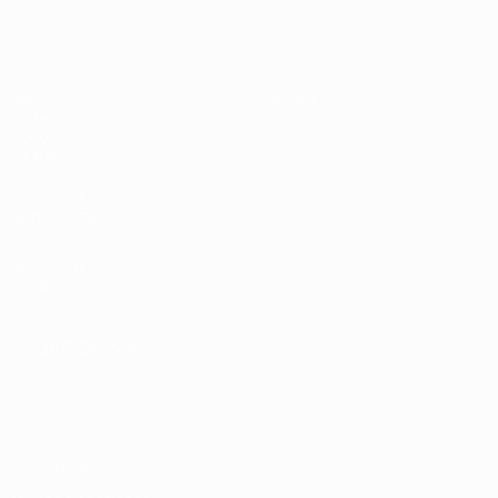
UEFA Sub-19 Feminino
Jogos
Notícias
Sorteios
Sobre
Vídeos
Equipas
SITES' DA
REDE UEFA
UEFA.com
Fundação
UEFA
MUDAR IDIOMA
Português
English
Français
Deutsch
Русский
Español
Italiano
Português
Privacidade