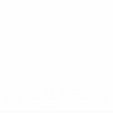
* Suspensa até indicação em contrário. <a
href='https://pt.uefa.com/insideuefa/mediaservices/medi
148df3b7106d-c8b619c60f97-1000--fifa-uefa-suspendem-
equipas-e-seleccoes-russas-de-todas-as-prov/'>Mais
informações</a>