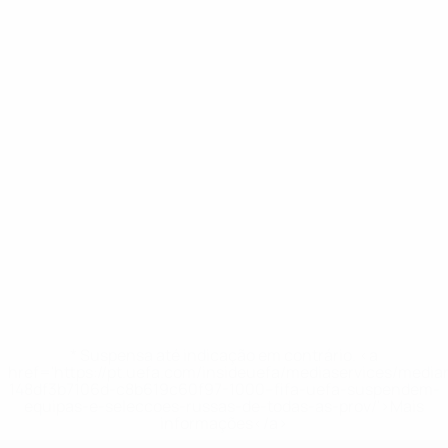
* Suspensa até indicação em contrário. <a
href='https://pt.uefa.com/insideuefa/mediaservices/medi
148df3b7106d-c8b619c60f97-1000--fifa-uefa-suspendem-
equipas-e-seleccoes-russas-de-todas-as-prov/'>Mais
informações</a>