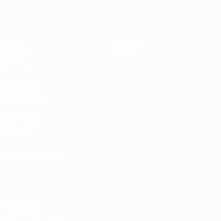
UEFA Sub-19 Feminino
Jogos
Notícias
Sorteios
Sobre
Vídeos
Equipas
SITES' DA
REDE UEFA
UEFA.com
Fundação
UEFA
MUDAR IDIOMA
Português
English
Français
Deutsch
Русский
Español
Italiano
Português
Privacidade