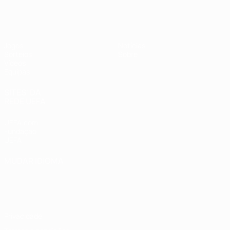
UEFA Sub-19 Feminino
Jogos
Notícias
Sorteios
Sobre
Vídeos
Equipas
SITES' DA
REDE UEFA
UEFA.com
Fundação
UEFA
MUDAR IDIOMA
Português
English
Français
Deutsch
Русский
Español
Italiano
Português
Privacidade