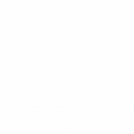
* Suspensa até indicação em contrário. <a
href='https://pt.uefa.com/insideuefa/mediaservices/medi
148df3b7106d-c8b619c60f97-1000--fifa-uefa-suspendem-
equipas-e-seleccoes-russas-de-todas-as-prov/'>Mais
informações</a>