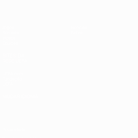
UEFA Sub-19 Feminino
Jogos
Notícias
Sorteios
Sobre
Vídeos
Equipas
SITES' DA
REDE UEFA
UEFA.com
Fundação
UEFA
MUDAR IDIOMA
Português
English
Français
Deutsch
Русский
Español
Italiano
Português
Privacidade