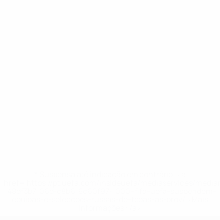
* Suspensa até indicação em contrário. <a
href='https://pt.uefa.com/insideuefa/mediaservices/medi
148df3b7106d-c8b619c60f97-1000--fifa-uefa-suspendem-
equipas-e-seleccoes-russas-de-todas-as-prov/'>Mais
informações</a>