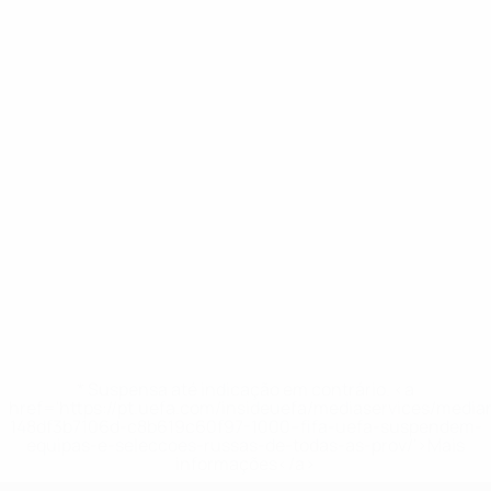
* Suspensa até indicação em contrário. <a
href='https://pt.uefa.com/insideuefa/mediaservices/medi
148df3b7106d-c8b619c60f97-1000--fifa-uefa-suspendem-
equipas-e-seleccoes-russas-de-todas-as-prov/'>Mais
informações</a>