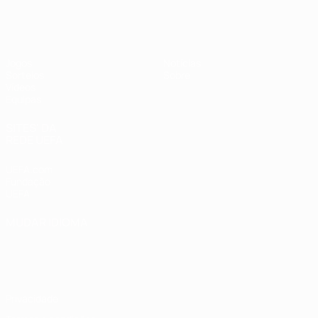
UEFA Sub-19 Feminino
Jogos
Notícias
Sorteios
Sobre
Vídeos
Equipas
SITES' DA
REDE UEFA
UEFA.com
Fundação
UEFA
MUDAR IDIOMA
Português
English
Français
Deutsch
Русский
Español
Italiano
Português
Privacidade