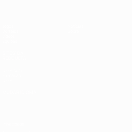
UEFA Sub-19 Feminino
Jogos
Notícias
Sorteios
Sobre
Vídeos
Equipas
SITES' DA
REDE UEFA
UEFA.com
Fundação
UEFA
MUDAR IDIOMA
Português
English
Français
Deutsch
Русский
Español
Italiano
Português
Privacidade