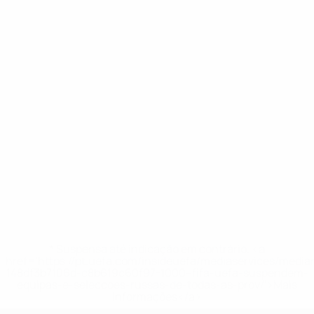
* Suspensa até indicação em contrário. <a
href='https://pt.uefa.com/insideuefa/mediaservices/medi
148df3b7106d-c8b619c60f97-1000--fifa-uefa-suspendem-
equipas-e-seleccoes-russas-de-todas-as-prov/'>Mais
informações</a>