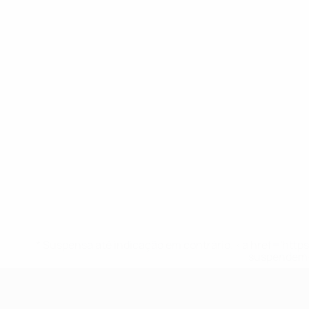
* Suspensa até indicação em contrário. <a href='ht
suspendem-
UEFA Sub-19 Feminino