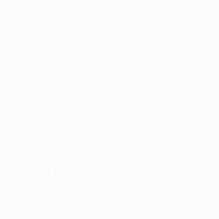
Jogos
Sorteios
Vídeos
Equipas
SITES' DA REDE UEFA
UEFA.com
Fundação UEFA
MUDAR IDIOMA
Português
English
Français
Deutsch
Русский
Español
Italia
Privacidade
Termos e condições
Política de cookies
Definições de cookies