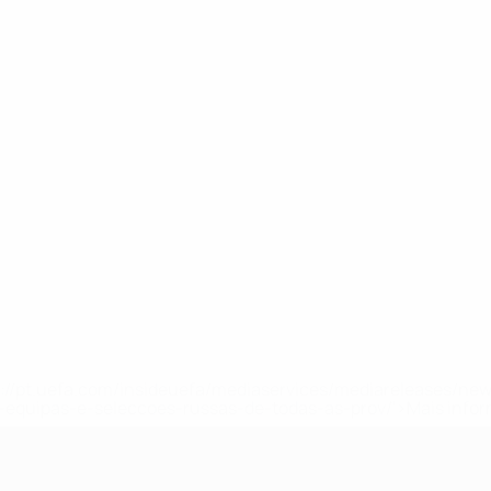
tps://pt.uefa.com/insideuefa/mediaservices/mediareleases/n
equipas-e-seleccoes-russas-de-todas-as-prov/'>Mais info