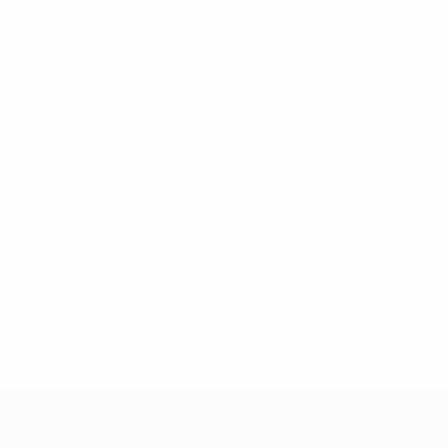
ews/0272-148df3b7106d-c8b619c60f97-1000--fifa-uefa-
rmações</a>