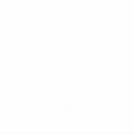
* Suspensa até indicação em contrário. <a
href='https://pt.uefa.com/insideuefa/mediaservices/medi
148df3b7106d-c8b619c60f97-1000--fifa-uefa-suspendem-
equipas-e-seleccoes-russas-de-todas-as-prov/'>Mais
informações</a>