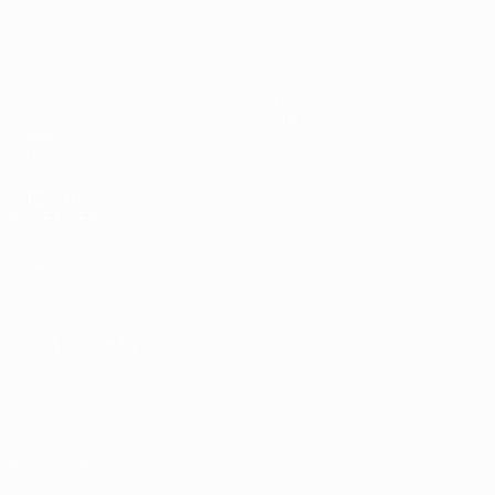
UEFA Sub-19 Feminino
Jogos
Notícias
Sorteios
Sobre
Vídeos
Equipas
SITES' DA
REDE UEFA
UEFA.com
Fundação
UEFA
MUDAR IDIOMA
Português
English
Français
Deutsch
Русский
Español
Italiano
Português
Privacidade