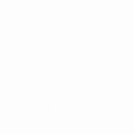
* Suspensa até indicação em contrário. <a
href='https://pt.uefa.com/insideuefa/mediaservices/medi
148df3b7106d-c8b619c60f97-1000--fifa-uefa-suspendem-
equipas-e-seleccoes-russas-de-todas-as-prov/'>Mais
informações</a>