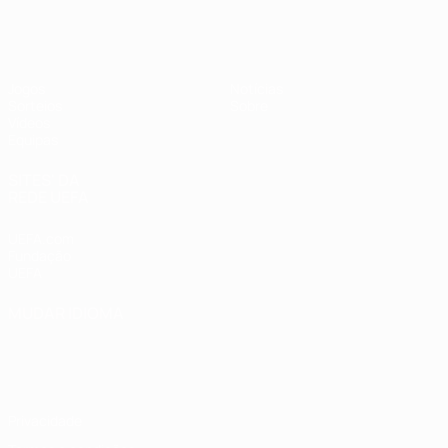
UEFA Sub-19 Feminino
Jogos
Notícias
Sorteios
Sobre
Vídeos
Equipas
SITES' DA
REDE UEFA
UEFA.com
Fundação
UEFA
MUDAR IDIOMA
Português
English
Français
Deutsch
Русский
Español
Italiano
Português
Privacidade