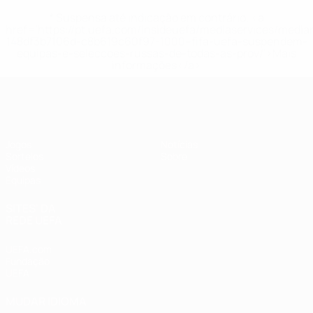
* Suspensa até indicação em contrário. <a
href='https://pt.uefa.com/insideuefa/mediaservices/medi
148df3b7106d-c8b619c60f97-1000--fifa-uefa-suspendem-
equipas-e-seleccoes-russas-de-todas-as-prov/'>Mais
informações</a>
UEFA Sub-19 Feminino
Jogos
Notícias
Sorteios
Sobre
Vídeos
Equipas
SITES' DA
REDE UEFA
UEFA.com
Fundação
UEFA
MUDAR IDIOMA