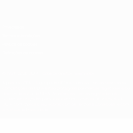
Português
English
Français
Deutsch
Русский
Español
Italiano
Português
Privacidade
Termos e condições
Política de cookies
Definições de cookies
© 1998-2026 UEFA. Todos os direitos reservados
A palavra UEFA, o logótipo da UEFA e todas as marcas relativas às
competições da UEFA estão protegidas por marcas registadas e/ou
direitos de autor da UEFA. As referidas marcas registadas não
podem ser utilizadas para qualquer fim comercial. A utilização do
UEFA.com implica o seu acordo com os Termos e Condições, e com
a Política de Privacidade.