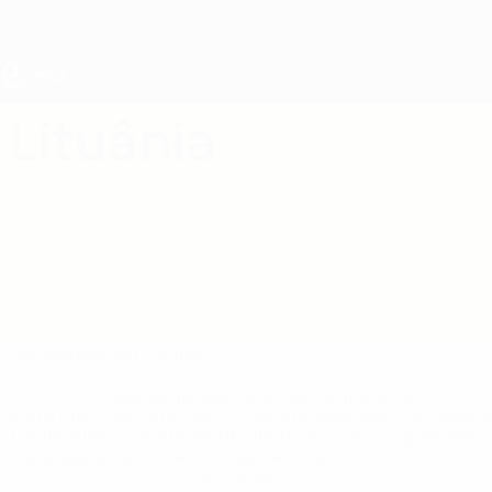
Saltar
para
o
conteúdo
principal
UEFA Sub-19 Feminino
Lituânia
Lituânia Estat. EURO Feminino Sub-19 2027
Geral
Jogos
Estat.
Equipa
* Suspensa até indicação em contrário. <a
href='https://pt.uefa.com/insideuefa/mediaservices/medi
148df3b7106d-c8b619c60f97-1000--fifa-uefa-suspendem-
equipas-e-seleccoes-russas-de-todas-as-prov/'>Mais
informações</a>