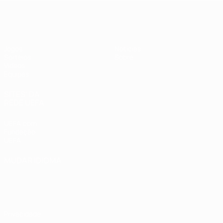
UEFA Sub-19 Feminino
Jogos
Notícias
Sorteios
Sobre
Vídeos
Equipas
SITES' DA
REDE UEFA
UEFA.com
Fundação
UEFA
MUDAR IDIOMA
Português
English
Français
Deutsch
Русский
Español
Italiano
Português
Privacidade