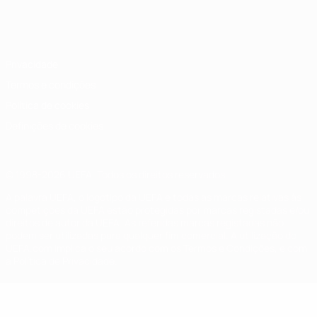
Português
English
Français
Deutsch
Русский
Español
Italiano
Português
Privacidade
Termos e condições
Política de cookies
Definições de cookies
© 1998-2026 UEFA. Todos os direitos reservados
A palavra UEFA, o logótipo da UEFA e todas as marcas relativas às
competições da UEFA estão protegidas por marcas registadas e/ou
direitos de autor da UEFA. As referidas marcas registadas não
podem ser utilizadas para qualquer fim comercial. A utilização do
UEFA.com implica o seu acordo com os Termos e Condições, e com
a Política de Privacidade.