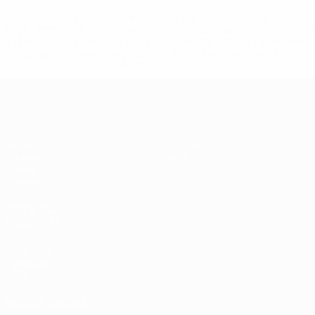
* Suspensa até indicação em contrário. <a
href='https://pt.uefa.com/insideuefa/mediaservices/medi
148df3b7106d-c8b619c60f97-1000--fifa-uefa-suspendem-
equipas-e-seleccoes-russas-de-todas-as-prov/'>Mais
informações</a>
UEFA Sub-19 Feminino
Jogos
Notícias
Sorteios
Sobre
Vídeos
Equipas
SITES' DA
REDE UEFA
UEFA.com
Fundação
UEFA
MUDAR IDIOMA