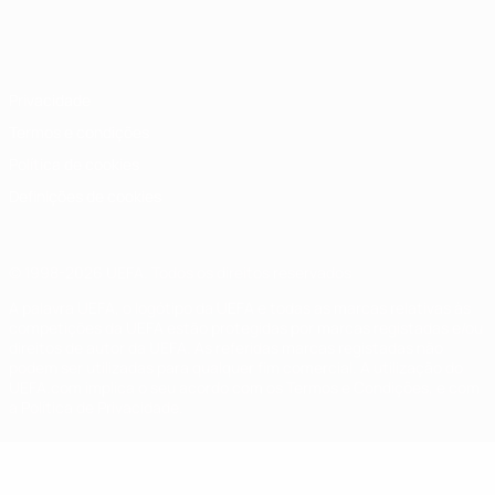
Português
English
Français
Deutsch
Русский
Español
Italiano
Português
Privacidade
Termos e condições
Política de cookies
Definições de cookies
© 1998-2026 UEFA. Todos os direitos reservados
A palavra UEFA, o logótipo da UEFA e todas as marcas relativas às
competições da UEFA estão protegidas por marcas registadas e/ou
direitos de autor da UEFA. As referidas marcas registadas não
podem ser utilizadas para qualquer fim comercial. A utilização do
UEFA.com implica o seu acordo com os Termos e Condições, e com
a Política de Privacidade.