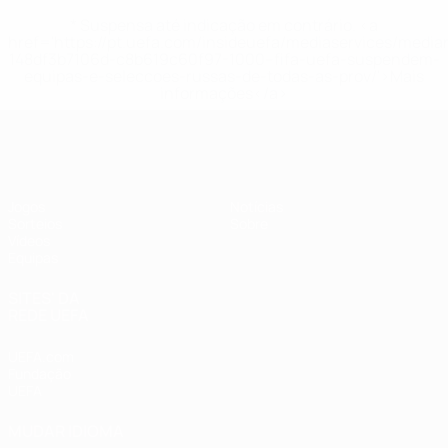
* Suspensa até indicação em contrário. <a
href='https://pt.uefa.com/insideuefa/mediaservices/medi
148df3b7106d-c8b619c60f97-1000--fifa-uefa-suspendem-
equipas-e-seleccoes-russas-de-todas-as-prov/'>Mais
informações</a>
UEFA Sub-19 Feminino
Jogos
Notícias
Sorteios
Sobre
Vídeos
Equipas
SITES' DA
REDE UEFA
UEFA.com
Fundação
UEFA
MUDAR IDIOMA