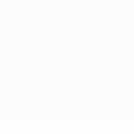
Português
English
Français
Deutsch
Русский
Español
Italiano
Português
Privacidade
Termos e condições
Política de cookies
Definições de cookies
© 1998-2026 UEFA. Todos os direitos reservados
A palavra UEFA, o logótipo da UEFA e todas as marcas relativas às
competições da UEFA estão protegidas por marcas registadas e/ou
direitos de autor da UEFA. As referidas marcas registadas não
podem ser utilizadas para qualquer fim comercial. A utilização do
UEFA.com implica o seu acordo com os Termos e Condições, e com
a Política de Privacidade.