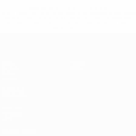
* Suspensa até indicação em contrário. <a
href='https://pt.uefa.com/insideuefa/mediaservices/medi
148df3b7106d-c8b619c60f97-1000--fifa-uefa-suspendem-
equipas-e-seleccoes-russas-de-todas-as-prov/'>Mais
informações</a>
UEFA Sub-19 Feminino
Jogos
Notícias
Sorteios
Sobre
Vídeos
Equipas
SITES' DA
REDE UEFA
UEFA.com
Fundação
UEFA
MUDAR IDIOMA