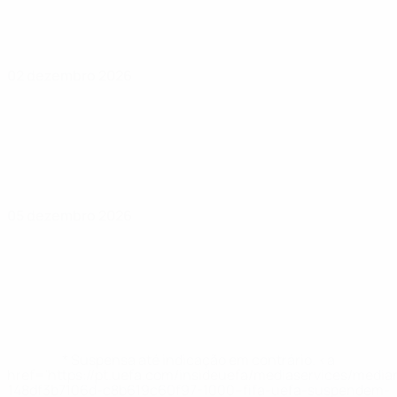
02 dezembro 2026
05 dezembro 2026
* Suspensa até indicação em contrário. <a
href='https://pt.uefa.com/insideuefa/mediaservices/medi
148df3b7106d-c8b619c60f97-1000--fifa-uefa-suspendem-