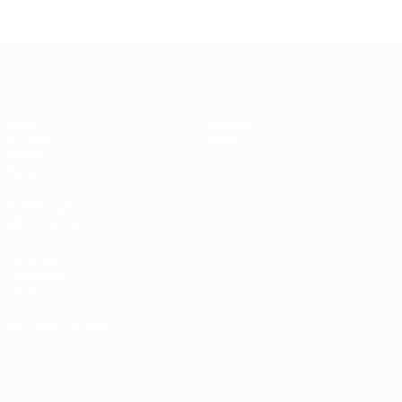
equipas-e-seleccoes-russas-de-todas-as-prov/'>Mais
informações</a>
UEFA Sub-19 Feminino
Jogos
Notícias
Sorteios
Sobre
Vídeos
Equipas
SITES' DA
REDE UEFA
UEFA.com
Fundação
UEFA
MUDAR IDIOMA
Português
English
Français
Deutsch
Русский
Español
Italiano
Português