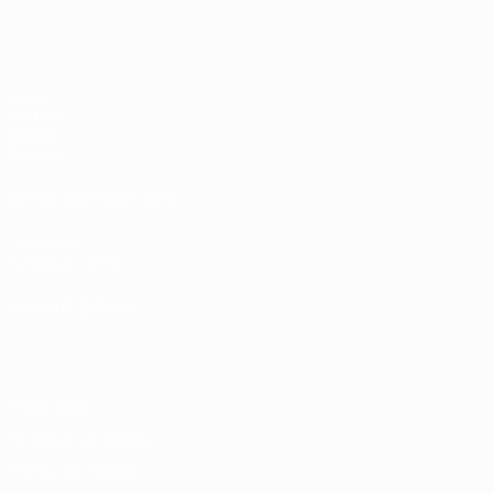
UEFA Sub-19 Feminino
Jogos
Sorteios
Vídeos
Equipas
SITES' DA REDE UEFA
UEFA.com
Fundação UEFA
MUDAR IDIOMA
Português
English
Français
Deutsch
Русский
Español
Italia
Privacidade
Termos e condições
Política de cookies