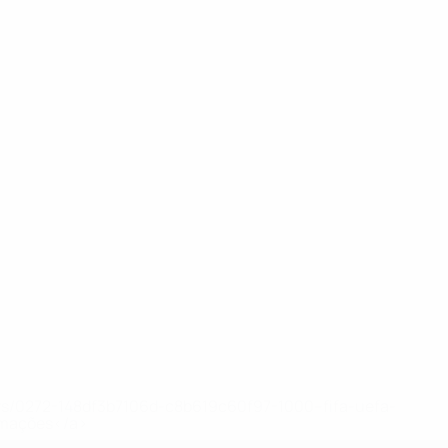
ews/0272-148df3b7106d-c8b619c60f97-1000--fifa-uefa-
rmações</a>