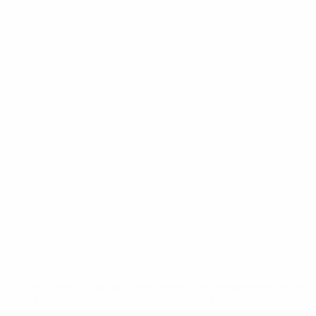
tps://pt.uefa.com/insideuefa/mediaservices/mediareleases/n
equipas-e-seleccoes-russas-de-todas-as-prov/'>Mais info