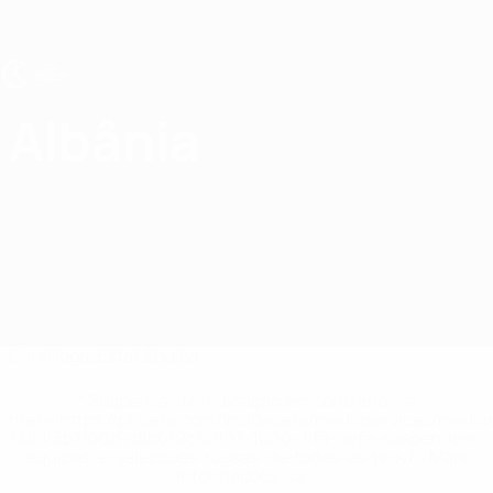
Saltar
para
o
conteúdo
principal
UEFA Sub-19 Feminino
Albânia
Albânia Estat. EURO Feminino Sub-19 2027
Geral
Jogos
Estat.
Equipa
* Suspensa até indicação em contrário. <a
href='https://pt.uefa.com/insideuefa/mediaservices/medi
148df3b7106d-c8b619c60f97-1000--fifa-uefa-suspendem-
equipas-e-seleccoes-russas-de-todas-as-prov/'>Mais
informações</a>