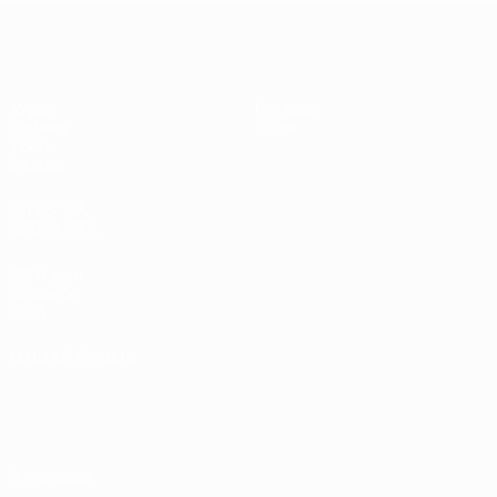
UEFA Sub-19 Feminino
Jogos
Notícias
Sorteios
Sobre
Vídeos
Equipas
SITES' DA
REDE UEFA
UEFA.com
Fundação
UEFA
MUDAR IDIOMA
Português
English
Français
Deutsch
Русский
Español
Italiano
Português
Privacidade