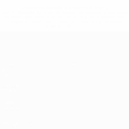
* Suspensa até indicação em contrário. <a
href='https://pt.uefa.com/insideuefa/mediaservices/medi
148df3b7106d-c8b619c60f97-1000--fifa-uefa-suspendem-
equipas-e-seleccoes-russas-de-todas-as-prov/'>Mais
informações</a>
UEFA Sub-19 Feminino
Jogos
Notícias
Sorteios
Sobre
Vídeos
Equipas
SITES' DA
REDE UEFA
UEFA.com
Fundação
UEFA
MUDAR IDIOMA