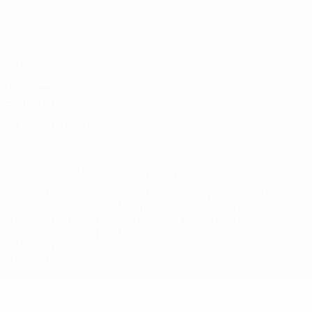
Português
English
Français
Deutsch
Русский
Español
Italiano
Português
Privacidade
Termos e condições
Política de cookies
Definições de cookies
© 1998-2026 UEFA. Todos os direitos reservados
A palavra UEFA, o logótipo da UEFA e todas as marcas relativas às
competições da UEFA estão protegidas por marcas registadas e/ou
direitos de autor da UEFA. As referidas marcas registadas não
podem ser utilizadas para qualquer fim comercial. A utilização do
UEFA.com implica o seu acordo com os Termos e Condições, e com
a Política de Privacidade.