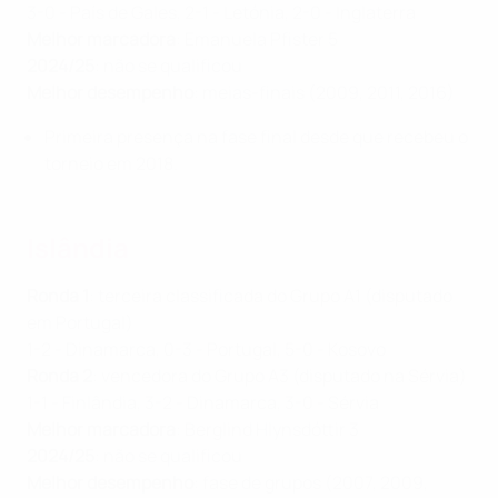
3-0 - País de Gales, 2-1 - Letónia, 2-0 - Inglaterra
Melhor marcadora
: Emanuela Pfister 5
2024/25
: não se qualificou
Melhor desempenho
: meias-finais (2009, 2011, 2016)
Primeira presença na fase final desde que recebeu o
torneio em 2018.
Islândia
Ronda 1
: terceira classificada do Grupo A1 (disputado
em Portugal)
1-2 - Dinamarca, 0-3 - Portugal, 5-0 - Kosovo
Ronda 2
: vencedora do Grupo A3 (disputado na Sérvia)
1-1 - Finlândia, 3-2 - Dinamarca, 3-0 - Sérvia
Melhor marcadora
: Berglind Hlynsdóttir 3
2024/25
: não se qualificou
Melhor desempenho
: fase de grupos (2007, 2009,