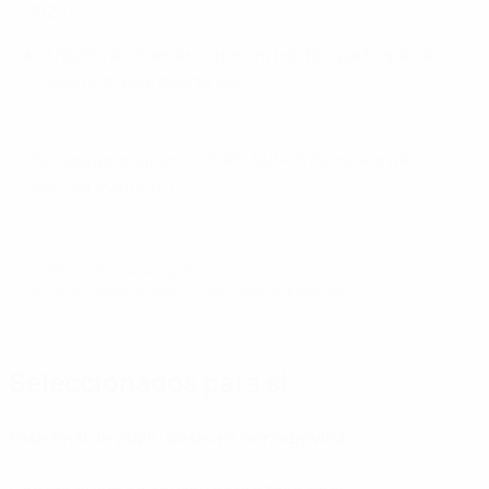
2023)
Afastou a Dinamarca por um ponto e participa na
fase final pela quarta vez.
Os registos incluem o EURO Sub-18 Feminino (de
1997/98 a 2000/01)
© 1998-2026 UEFA. All rights reserved.
Última actualização: quarta-feira, 22 de abril de 2026
Seleccionados para si
Fase final de 2026: Bósnia e Herzegovina