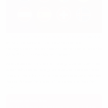
O
Campeonato da Europa de Sub-19 Feminino
decorre
entre 27 de Junho e 10 de Julho na Bósnia e
Herzegovina e o sorteio realizou-se na quarta-feira, dia
22 de Abril, no Hotel Hills, em Sarajevo.
As equipas irão competir em dois grupos de quatro; as
duas melhores de cada grupo avançam para as meias-
finais, a 7 de Julho, com a final agendada para três dias
depois. Apresentamos as oito equipas que disputam o
título.
Grupos da fase final
Grupo A: Bósnia e Herzegovina (anfitriã), Polónia,