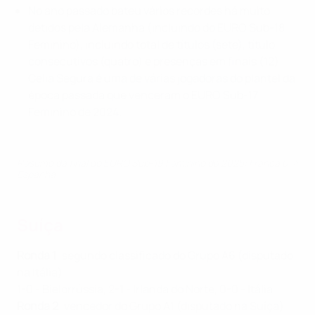
No ano passado bateu vários recordes há muito
detidos pela Alemanha (incluindo do EURO Sub-18
Feminino), incluindo total de títulos (sete), título
consecutivos (quatro) e presenças em finais (12).
Celia Segura é uma de várias jogadoras do plantel da
época passada que venceram o EURO Sub-17
Feminino de 2024.
Resumo da final do EURO Sub-19 Feminino de 2025: França 0-4
Espanha
Suíça
Ronda 1
: segundo classificado do Grupo A6 (disputado
na Itália)
1-0 - Bielorrússia, 2-1 - Irlanda do Norte, 0-0 - Itália
Ronda 2
: vencedor do Grupo A1 (disputado na Suíça)