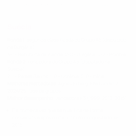
Resumo da fase de grupos de 2025: Suécia 0-5 Polónia
Suécia
Ronda 1
: segunda classificada do Grupo A5 (disputado
na Bulgária)
3-1 - República da Irlanda, 2-0 - Bulgária, 0-2 - Polónia
Ronda 2
: vencedora do Grupo A5 (disputado na
Suécia)
2-1 - Países Baixos, 1-0 - Ucrânia, 0-0 - Itália
Melhores marcadoras
: Agnes Ekberg, Ella Lundin 2
2024/25
: fase de grupos
Melhor desempenho
: vencedora x 3 (1999, 2012, 2015)
É a primeira vez que se qualifica de forma
consecutiva após o último título conquistado, em
2015.