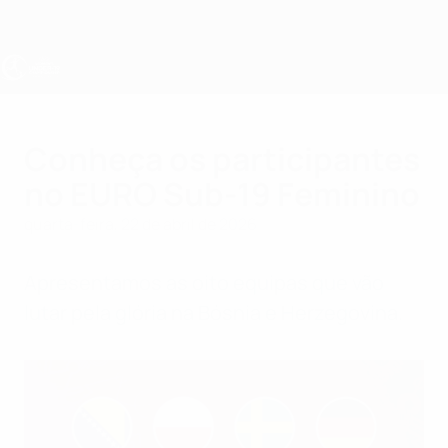
Saltar
para
o
conteúdo
principal
UEFA Sub-19 Feminino
Conheça os participantes
no EURO Sub-19 Feminino
quarta-feira, 22 de abril de 2026
Apresentamos as oito equipas que vão
lutar pela glória na Bósnia e Herzegovina.