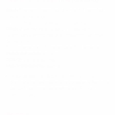
Ronda 1
: terceira classificada do Grupo B3 (disputado
na Bósnia e Herzegovina)
0-2 - Ucrânia, 1-2 - Roménia, 10-0 - San Marino
Ronda 2
: vencedora do Grupo B4 (disputado no
Luxemburgo), promovida, qualificada como anfitrião
da fase final
5-0 - Luxemburgo, 1-1 - Bielorrússia, 3-1 - Arménia
Melhor marcadora
: Ana Jurić 6
2024/25
: não se qualificou
Melhor desempenho
: estreia
Segunda selecção da Bósnia e Herzegovina a
disputar uma fase final de uma competição feminina
da UEFA, após o país ter acolhido o EURO Sub-17
Feminino de 2022.
Polónia