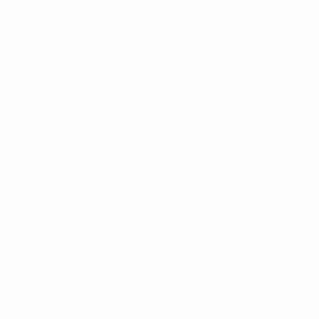
Suécia, Alemanha
Grupo B: Áustria, Espanha (campeã), Suíça,
Islândia
Datas dos jogos
Fase de grupo: 27/28 de Junho, 30 de Junho/1 de Julho,
3/4 de Julho
Meias-finais: 7 de Julho
Final: 10 de Julho
Grupo A
Bósnia e Herzegovina
(anfitriã)