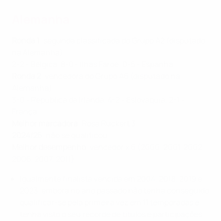
Alemanha
Ronda 1
: segunda classificada do Grupo A2 (disputado
na Alemanha)
2-2 - Bélgica, 8-0 - Ilhas Faroé, 0-5 - Espanha
Ronda 2
: vencedora do Grupo A6 (disputado na
Alemanha)
3-0 - República da Irlanda, 4-2 - Eslováquia, 2-1 -
França
Melhor marcadora
: Rosa Rückert 3
2024/25
: não se qualificou
Melhor desempenho
: vencedor x 6 (2000, 2001, 2002,
2006, 2007, 2011)
Igualmente finalista vencida em 2004, 2018, 2019 e
2023, embora no ano passado não tenha conseguido
qualificar-se pela primeira vez em 11 temporadas e
tenha visto o seu recorde de títulos e participações