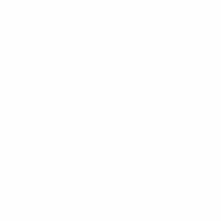
2024/25
: não se qualificou
Melhor desempenho
: fase de grupos (2016, 2023)
Superou Noruega e Escócia num desempate a três
decidido graças à diferença de golos.
Espanha
(campeã)
Ronda 1
: vencedor do Grupo A2 (disputado na
Alemanha)
8-0 - Ilhas Faroé, 5-1 - Bélgica, 5-0 - Alemanha
Ronda 2
: vencedor do Grupo A7 (disputado em
Portugal)
3-0 - Hungria, 3-0 - Irlanda do Norte, 0-0 - Portugal
Melhor marcadora
: Celia Segura 5
2024/25
: vencedor
Melhor desempenho
: vencedor x 7 (2004, 2017, 2018,
2022, 2023, 2024, 2025)