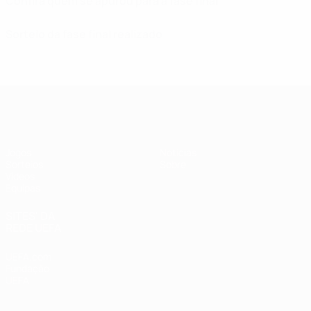
Confira quem se apurou para a fase final
Sorteio da fase final realizado
UEFA Sub-19 Feminino
Jogos
Notícias
Sorteios
Sobre
Vídeos
Equipas
SITES' DA
REDE UEFA
UEFA.com
Fundação
UEFA