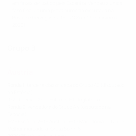
em finais ser batido pela Espanha. Venceu a única
fase final de uma prova europeia disputada na
Bósnia e Herzegovina (EURO Sub-17 Feminino de
2022).
Grupo B
Áustria
Ronda 1
: terceira classificada do Grupo A3 (disputado
na Estónia)
0-2 - Grécia, 12-0 - Estónia, 1-1 - Inglaterra
Ronda 2
: vencedora do Grupo A4 (disputado na
Escócia)
1-2 - Escócia, 2-0 - Áustria, 5-0 - Macedónia do Norte
Melhor marcadora
: Greta Spinn 6