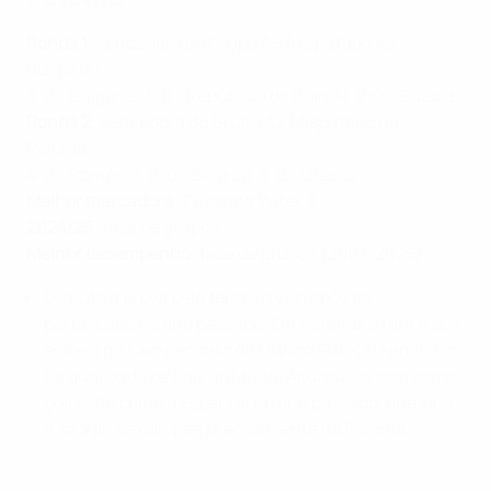
Ronda 1
: vencedora do Grupo A5 (disputado na
Bulgária)
3-0 - Bulgária, 3-0 - República da Irlanda, 2-0 - Suécia
Ronda 2
: vencedora do Grupo A2 (disputado na
Polónia)
4-0 - Roménia, 0-0 - Bélgica, 3-0 - Grécia
Melhor marcadora
: Zuzanna Witek 3
2024/25
: fase de grupos
Melhor desempenho
: fase de grupos (2007, 2025)
Disputa a prova pela terceira vez, após ter
participado no ano passado. Em Setembro fará a sua
estreia no Campeonato do Mundo Sub-20 Feminino,
na qualidade de país anfitrião. Apurou-se sem sofrer
golos, tal como a Espanha no ano passado, que viria
a sagrar-se campeã precisamente na Polónia.