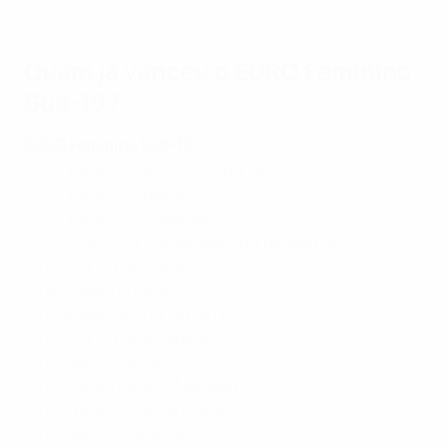
Quem já venceu o EURO Feminino
Sub-19?
EURO Feminino Sub-19
2024: Espanha (anfitriã: Lituânia)
2023: Espanha (Bélgica)
2022: Espanha (Chéquia)
2020 & 2021: cancelado devido à pandemia COVID-19
2019: França (Escócia)
2018: Espanha (Suíça)
2017: Espanha (Irlanda do Norte)
2016: França (Eslováquia)
2015: Suécia (Israel)
2014: Países Baixos (Noruega)
2013: França (País de Gales)
2012: Suécia (Turquia)