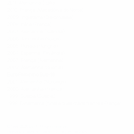
2011: Alemanha (Itália)
2010: França (Macedónia do Norte)
2009: Inglaterra (Bielorrússia)
2008: Itália (França)
2007: Alemanha (Islândia)
2006: Alemanha (Suíça)
2005: Rússia (Hungria)
2004: Espanha (Finlândia)
2003: França (Alemanha)
2002: Alemanha (Suécia)
Euro Feminino Sub-18
2001: Alemanha (Noruega)
2000: Alemanha (França)
1999: Suécia (Suécia)
1998: Dinamarca (final a duas mãos frente à França)
© 1998-2026 UEFA. All rights reserved.
Última actualização: sábado, 27 de julho de 2024