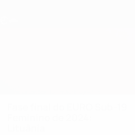
Saltar
para
o
conteúdo
principal
UEFA Sub-19 Feminino
Espanha vs Países Baixos
Geral
Actualizações
Informação do jogo
A final
Fase final do EURO Sub-19
Feminino de 2024:
Lituânia