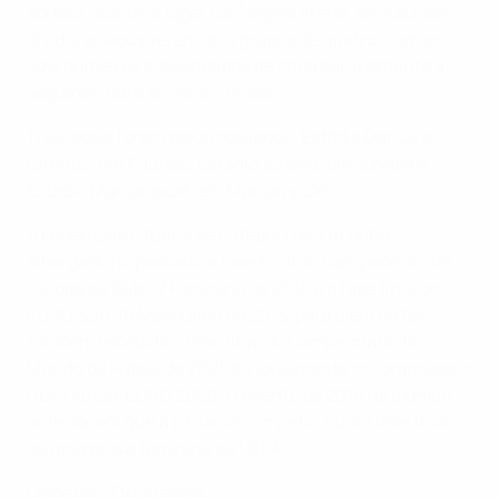
sorteio, que teve lugar na Žalgirio Arena, em Kaunas,
dividiu as equipas em dois grupos de quatro, com os
dois primeiros classificados de cada agrupamento a
seguirem para as meias-finais.
Três locais foram palco dos jogos: Estádio Darius e
Girenas, em Kaunas; Estádio Jonava, em Jonava e
Estádio Marijampolé, em Marijampolé.
A Federação Lituana de Futebol (LFF) já tinha
albergado no passado a fase final do Campeonato da
Europa de Sub-17 Feminino de 2018 e a fase final do
EURO Sub-19 Masculino de 2013, para além de ter
também recebido a fase final do Campeonato do
Mundo de Futsal de 2021. Irá igualmente co-organizar o
UEFA Futsal EURO 2026. O evento de 2018 foi o único
anterior em que a Lituânia competiu numa fase final
de uma prova feminina da UEFA.
Onde ver: TV/streams