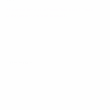
A Espanha derrotou os Países Baixos por 2-1 após
prolongamento na final de sábado.
Todos os jogos