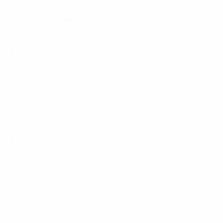
da fase de qualificação sem sofrer qualquer golo, tal
como a Espanha no ano passado, antes de erguer o
troféu.
A Alemanha conquistou seis títulos, registo recorde
(e chegou à final 11 vezes, incluindo na época
passada, quando perdeu contra a Espanha).
Qualificou-se pela 19ª vez, registo recorde.
A Irlanda qualificou-se pela última vez em 2014, quando
chegou às meias-finais.
Os Países Baixos conquistaram o título em 2014, derrotando
a Irlanda nas meias-finais com um hat-trick de Vivianne
Miedema, que também marcou o único golo da final contra a
Espanha. As neerlandesas também chegaram a cinco
meias-finais, incluindo a da época passada.
O derradeiro apuramento da Sérvia aconteceu em 2012.