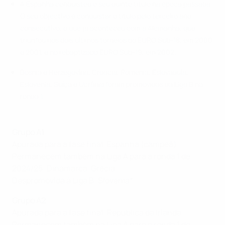
A Espanha conquistou o seu quinto título na época passada.
O seu objectivo é conquistar o título pelo terceiro ano
consecutivo, o que já aconteceu com a Alemanha, que
triunfou nos dois últimos torneios do EURO Sub-18, em 2000
e 2001, e no rebaptizado EURO Sub-19, em 2002.
Bósnia e Herzegovina, Croácia, Roménia, Eslováquia,
Eslovénia, Suíça e Ucrânia foram promovidas da Liga B na
ronda 1.
Grupo A1
Apurada para a fase final: Espanha (campeã)
Permanecem também na Liga A para a ronda 1 de
2024/25: Dinamarca, Grécia
Despromovida à Liga B: Slovenia*
Grupo A2
Apurada para a fase final: República da Irlanda
Permanecem também na Liga A para a ronda 1 de