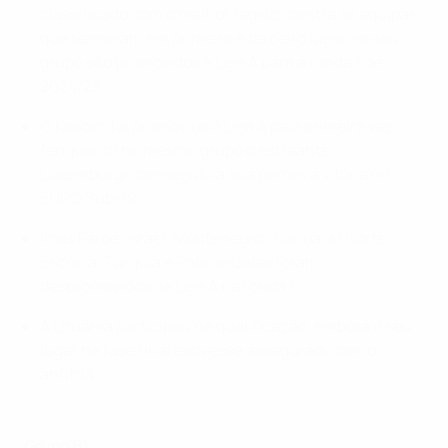
classificado com o melhor registo contra as equipas
que terminam em primeiro e terceiro lugar no seu
grupo são promovidos à Liga A para a ronda 1 de
2024/25.
O Kosovo foi promovido à Liga A pela primeira vez
(enquanto no mesmo grupo o estreante
Luxemburgo conseguiu a sua primeira vitória no
EURO Sub-19).
Ilhas Faroé, Israel, Montenegro, Irlanda do Norte,
Escócia, Turquia e País de Gales foram
despromovidos da Liga A na ronda 1.
A Lituânia participou na qualificação, embora o seu
lugar na fase final estivesse assegurado como
anfitriã.
Grupo B1