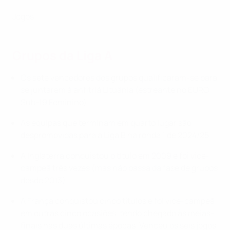
Jogos
Grupos da Liga A
Os sete vencedores dos grupos qualificaram-se para
se juntarem à anfitriã Lituânia (estreante no EURO
Sub-19 Feminino).
As equipas que terminam em quarto lugar são
despromovidas para a Liga B na ronda 1 de 2024/25.
A Inglaterra conquistou o título em 2009 e foi vice-
campeã três vezes (mas não passa da fase de grupos
desde 2013).
A França conquistou cinco títulos e foi vice-campeã
em outras cinco ocasiões, tendo chegado às meias-
finais nas duas últimas épocas. Venceu os seis jogos