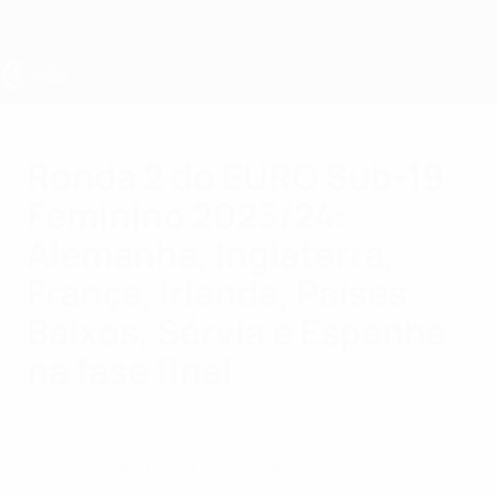
Saltar
para
o
conteúdo
principal
UEFA Sub-19 Feminino
Ronda 2 do EURO Sub-19
Feminino 2023/24:
Alemanha, Inglaterra,
França, Irlanda, Países
Baixos, Sérvia e Espanha
na fase final
terça-feira, 9 de abril de 2024
Alemanha, Inglaterra, França, Países