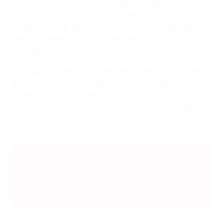
da Irlanda, Sérvia e Espanha, detentora do título,
juntaram-se na fase final à Lituânia, anfitriã do
Campeonato da Europa Feminino de Sub-19 da UEFA,
depois de terem vencido os respectivos grupos da
ronda 2.
Os grupos decidiram as sete selecções que se juntam
à anfitriã Lituânia na fase final, marcada para entre 14
e 27 de Julho (com o sorteio a 30 de Abril), bem como
promoções e despromoções entre as ligas. Cada grupo
será disputado no formato de mini-torneio num dos
países participantes.
Apurados para a fase final
Inglaterra, França, Alemanha, Lituânia (anfitriã),
Países Baixos, República da Irlanda, Sérvia,
Espanha (detentora do título)