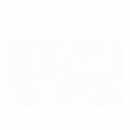
Baixos, Irlanda, Sérvia e Espanha juntaram-
se à anfitriã Lituânia na fase final, após
vencerem os respectivos grupos da ronda
2.
A Alemanha festeja um golo na vitória sobre a Suécia que
confirmou a sua qualificação
Getty Images for DFB
Alemanha, Inglaterra, França, Países Baixos, República