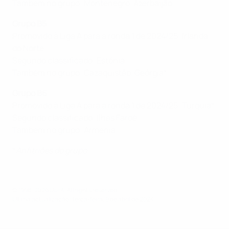
Também no grupo: Montenegro, Azerbaijão
Grupo B5
Promovido à Liga A para a ronda 1 de 2024/25: Irlanda
do Norte
Segundo classificado: Estónia
Também no grupo: Cazaquistão, Geórgia*
Grupo B6
Promovido à Liga A para a ronda 1 de 2024/25: Turquia*
Segundo classificado: Ilhas Faroé
Também no grupo: Arménia
*
Anfitriões do grupo
© 1998-2026 UEFA. All rights reserved.
Última actualização: terça-feira, 9 de abril de 2024