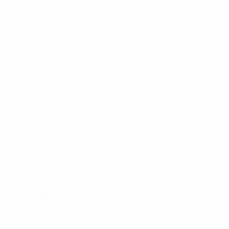
* Suspensa até indicação em contrário. <a
href='https://pt.uefa.com/insideuefa/mediaservices/medi
148df3b7106d-c8b619c60f97-1000--fifa-uefa-suspendem-
equipas-e-seleccoes-russas-de-todas-as-prov/'>Mais
informações</a>