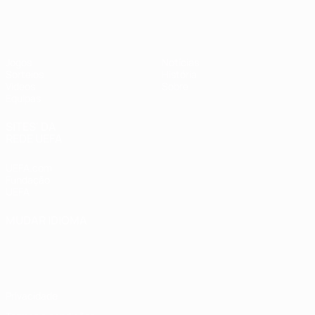
UEFA Sub-17 Feminino
Jogos
Notícias
Sorteios
História
Vídeos
Sobre
Equipas
SITES' DA
REDE UEFA
UEFA.com
Fundação
UEFA
MUDAR IDIOMA
Português
English
Français
Deutsch
Русский
Español
Italiano
Português
Privacidade