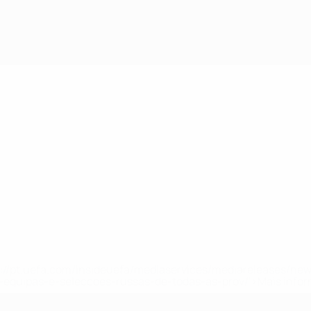
tps://pt.uefa.com/insideuefa/mediaservices/mediareleases/n
equipas-e-seleccoes-russas-de-todas-as-prov/'>Mais info