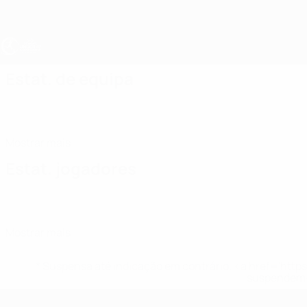
Saltar
para
o
conteúdo
principal
UEFA Sub-17 Feminino
Estat. de equipa
Mostrar mais
Estat. jogadores
Mostrar mais
* Suspensa até indicação em contrário. <a href='ht
suspendem-
UEFA Sub-17 Feminino