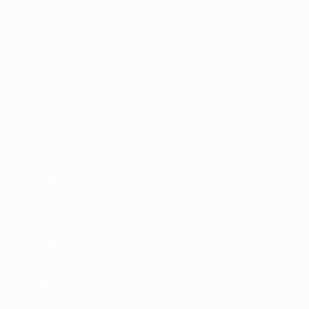
Jogos
Sorteios
Vídeos
Equipas
SITES' DA REDE UEFA
UEFA.com
Fundação UEFA
MUDAR IDIOMA
Português
English
Français
Deutsch
Русский
Español
Italia
Privacidade
Termos e condições
Política de cookies
Definições de cookies