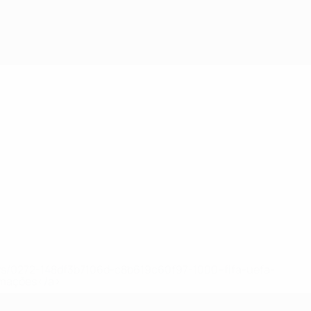
ews/0272-148df3b7106d-c8b619c60f97-1000--fifa-uefa-
rmações</a>