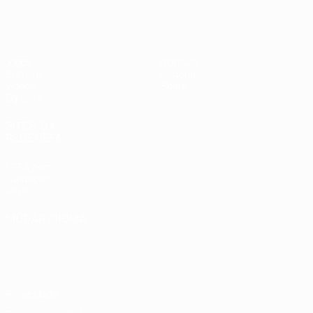
UEFA Sub-17 Feminino
Jogos
Notícias
Sorteios
História
Vídeos
Sobre
Equipas
SITES' DA
REDE UEFA
UEFA.com
Fundação
UEFA
MUDAR IDIOMA
Português
English
Français
Deutsch
Русский
Español
Italiano
Português
Privacidade