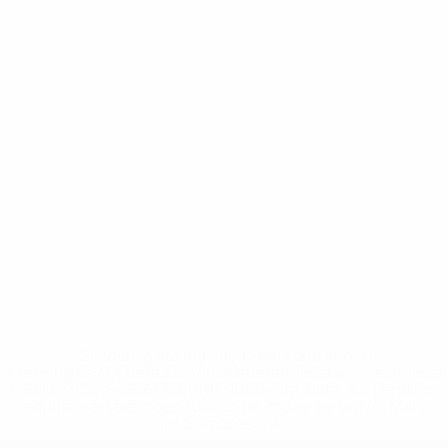
* Suspensa até indicação em contrário. <a
href='https://pt.uefa.com/insideuefa/mediaservices/medi
148df3b7106d-c8b619c60f97-1000--fifa-uefa-suspendem-
equipas-e-seleccoes-russas-de-todas-as-prov/'>Mais
informações</a>