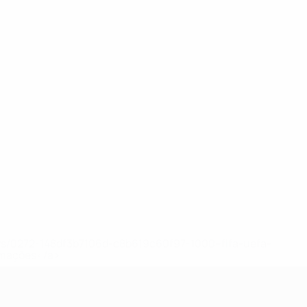
ews/0272-148df3b7106d-c8b619c60f97-1000--fifa-uefa-
rmações</a>