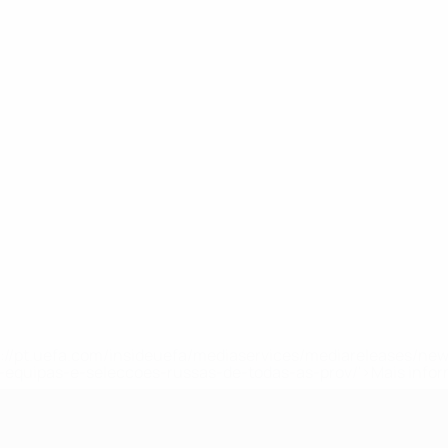
tps://pt.uefa.com/insideuefa/mediaservices/mediareleases/n
equipas-e-seleccoes-russas-de-todas-as-prov/'>Mais info