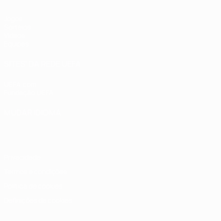
Jogos
Sorteios
Vídeos
Equipas
SITES' DA REDE UEFA
UEFA.com
Fundação UEFA
MUDAR IDIOMA
Português
English
Français
Deutsch
Русский
Español
Italia
Privacidade
Termos e condições
Política de cookies
Definições de cookies