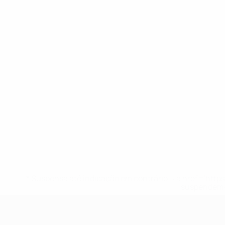
* Suspensa até indicação em contrário. <a href='ht
suspendem-
UEFA Sub-17 Feminino