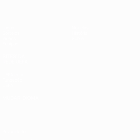
UEFA Sub-17 Feminino
Jogos
Notícias
Sorteios
História
Vídeos
Sobre
Equipas
SITES' DA
REDE UEFA
UEFA.com
Fundação
UEFA
MUDAR IDIOMA
Português
English
Français
Deutsch
Русский
Español
Italiano
Português
Privacidade