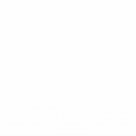
* Suspensa até indicação em contrário. <a
href='https://pt.uefa.com/insideuefa/mediaservices/medi
148df3b7106d-c8b619c60f97-1000--fifa-uefa-suspendem-
equipas-e-seleccoes-russas-de-todas-as-prov/'>Mais
informações</a>