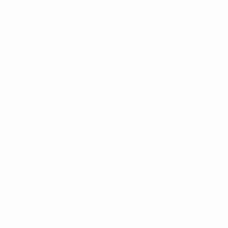
* Suspensa até indicação em contrário. <a href='ht
suspendem-
UEFA Sub-17 Feminino