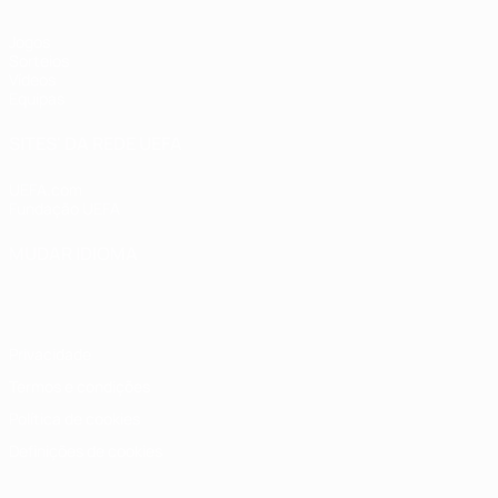
Jogos
Sorteios
Vídeos
Equipas
SITES' DA REDE UEFA
UEFA.com
Fundação UEFA
MUDAR IDIOMA
Português
English
Français
Deutsch
Русский
Español
Italia
Privacidade
Termos e condições
Política de cookies
Definições de cookies