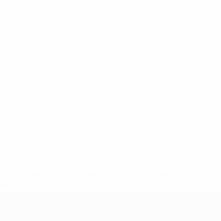
ews/0272-148df3b7106d-c8b619c60f97-1000--fifa-uefa-
rmações</a>