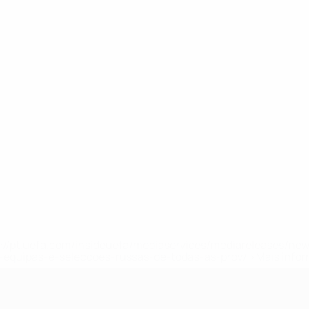
tps://pt.uefa.com/insideuefa/mediaservices/mediareleases/n
equipas-e-seleccoes-russas-de-todas-as-prov/'>Mais info