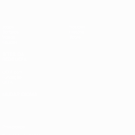
UEFA Sub-17 Feminino
Jogos
Notícias
Sorteios
História
Vídeos
Sobre
Equipas
SITES' DA
REDE UEFA
UEFA.com
Fundação
UEFA
MUDAR IDIOMA
Português
English
Français
Deutsch
Русский
Español
Italiano
Português
Privacidade