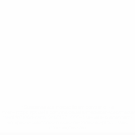
* Suspensa até indicação em contrário. <a
href='https://pt.uefa.com/insideuefa/mediaservices/medi
148df3b7106d-c8b619c60f97-1000--fifa-uefa-suspendem-
equipas-e-seleccoes-russas-de-todas-as-prov/'>Mais
informações</a>