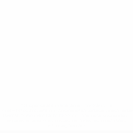
* Suspensa até indicação em contrário. <a
href='https://pt.uefa.com/insideuefa/mediaservices/medi
148df3b7106d-c8b619c60f97-1000--fifa-uefa-suspendem-
equipas-e-seleccoes-russas-de-todas-as-prov/'>Mais
informações</a>