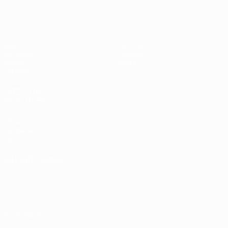
UEFA Sub-17 Feminino
Jogos
Notícias
Sorteios
História
Vídeos
Sobre
Equipas
SITES' DA
REDE UEFA
UEFA.com
Fundação
UEFA
MUDAR IDIOMA
Português
English
Français
Deutsch
Русский
Español
Italiano
Português
Privacidade