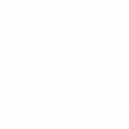
* Suspensa até indicação em contrário. <a
href='https://pt.uefa.com/insideuefa/mediaservices/medi
148df3b7106d-c8b619c60f97-1000--fifa-uefa-suspendem-
equipas-e-seleccoes-russas-de-todas-as-prov/'>Mais
informações</a>