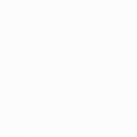
UEFA Sub-17 Feminino
Jogos
Notícias
Sorteios
História
Vídeos
Sobre
Equipas
SITES' DA
REDE UEFA
UEFA.com
Fundação
UEFA
MUDAR IDIOMA
Português
English
Français
Deutsch
Русский
Español
Italiano
Português
Privacidade