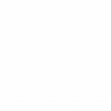
* Suspensa até indicação em contrário. <a
href='https://pt.uefa.com/insideuefa/mediaservices/medi
148df3b7106d-c8b619c60f97-1000--fifa-uefa-suspendem-
equipas-e-seleccoes-russas-de-todas-as-prov/'>Mais
informações</a>