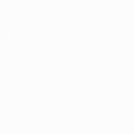
UEFA Sub-17 Feminino
Jogos
Notícias
Sorteios
História
Vídeos
Sobre
Equipas
SITES' DA
REDE UEFA
UEFA.com
Fundação
UEFA
MUDAR IDIOMA
Português
English
Français
Deutsch
Русский
Español
Italiano
Português
Privacidade