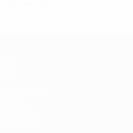
Últimas notícias
* Suspensa até indicação em contrário. <a href='ht
suspendem-
UEFA Sub-17 Feminino
Jogos
Sorteios
Vídeos
Equipas
SITES' DA REDE UEFA
UEFA.com
Fundação UEFA
MUDAR IDIOMA
Português
English
Français
Deutsch
Русский
Español
Italia