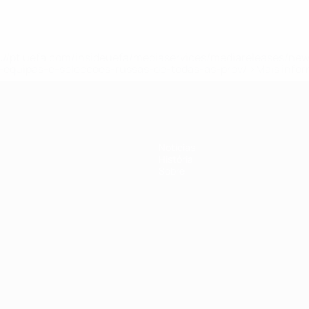
tps://pt.uefa.com/insideuefa/mediaservices/mediareleases/n
equipas-e-seleccoes-russas-de-todas-as-prov/'>Mais info
Notícias
História
Sobre
no
Português