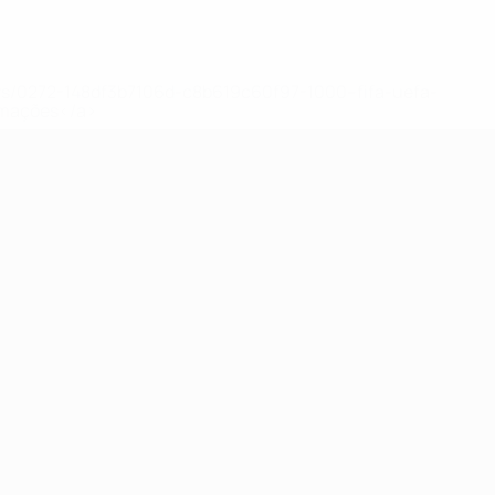
ews/0272-148df3b7106d-c8b619c60f97-1000--fifa-uefa-
rmações</a>