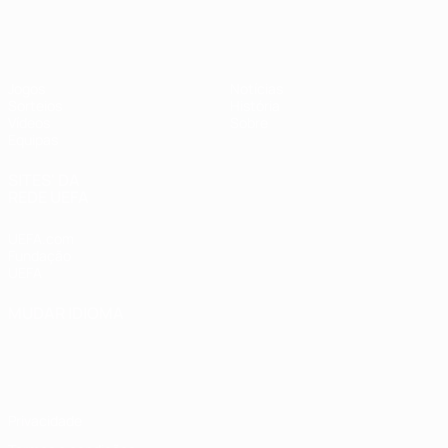
UEFA Sub-17 Feminino
Jogos
Notícias
Sorteios
História
Vídeos
Sobre
Equipas
SITES' DA
REDE UEFA
UEFA.com
Fundação
UEFA
MUDAR IDIOMA
Português
English
Français
Deutsch
Русский
Español
Italiano
Português
Privacidade