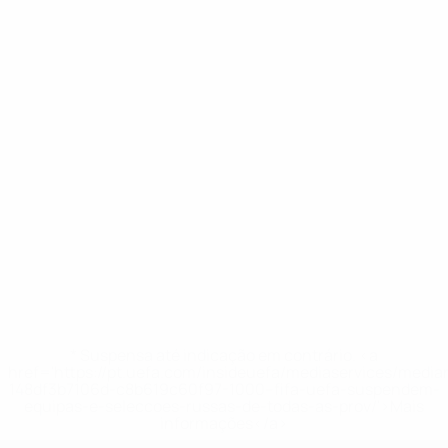
* Suspensa até indicação em contrário. <a
href='https://pt.uefa.com/insideuefa/mediaservices/medi
148df3b7106d-c8b619c60f97-1000--fifa-uefa-suspendem-
equipas-e-seleccoes-russas-de-todas-as-prov/'>Mais
informações</a>