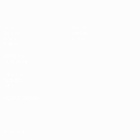
UEFA Sub-17 Feminino
Jogos
Notícias
Sorteios
História
Vídeos
Sobre
Equipas
SITES' DA
REDE UEFA
UEFA.com
Fundação
UEFA
MUDAR IDIOMA
Português
English
Français
Deutsch
Русский
Español
Italiano
Português
Privacidade