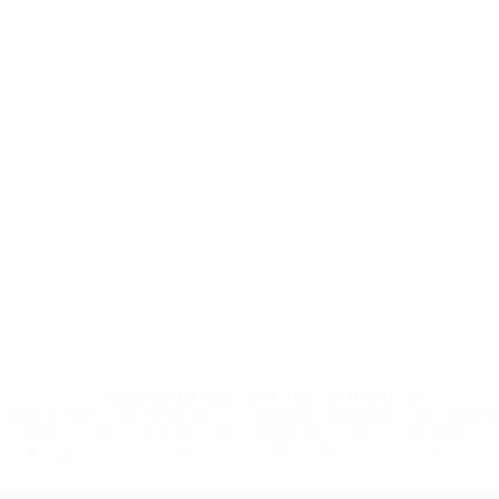
* Suspensa até indicação em contrário. <a
href='https://pt.uefa.com/insideuefa/mediaservices/medi
148df3b7106d-c8b619c60f97-1000--fifa-uefa-suspendem-
equipas-e-seleccoes-russas-de-todas-as-prov/'>Mais
informações</a>