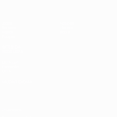
UEFA Sub-17 Feminino
Jogos
Notícias
Sorteios
História
Vídeos
Sobre
Equipas
SITES' DA
REDE UEFA
UEFA.com
Fundação
UEFA
MUDAR IDIOMA
Português
English
Français
Deutsch
Русский
Español
Italiano
Português
Privacidade