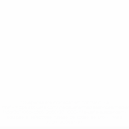
* Suspensa até indicação em contrário. <a
href='https://pt.uefa.com/insideuefa/mediaservices/medi
148df3b7106d-c8b619c60f97-1000--fifa-uefa-suspendem-
equipas-e-seleccoes-russas-de-todas-as-prov/'>Mais
informações</a>