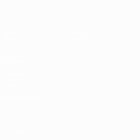
UEFA Sub-17 Feminino
Jogos
Notícias
Sorteios
História
Vídeos
Sobre
Equipas
SITES' DA
REDE UEFA
UEFA.com
Fundação
UEFA
MUDAR IDIOMA
Português
English
Français
Deutsch
Русский
Español
Italiano
Português
Privacidade