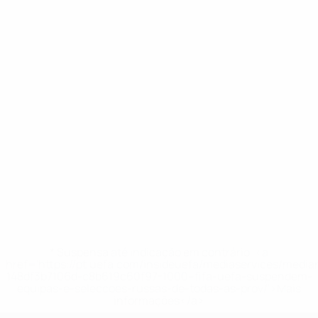
* Suspensa até indicação em contrário. <a
href='https://pt.uefa.com/insideuefa/mediaservices/medi
148df3b7106d-c8b619c60f97-1000--fifa-uefa-suspendem-
equipas-e-seleccoes-russas-de-todas-as-prov/'>Mais
informações</a>